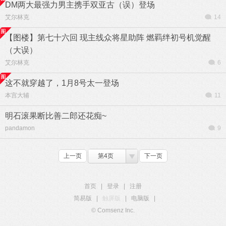
DM两大最强力男主携手双亚古（误）登场
艾尔林克
14
【图楼】第七十六回 现主线众将星助阵 燃羁绊初号机觉醒
（大误）
艾尔林克
6
这不就穿越了，1月8号太一登场
本宫大辅
11
明石滚果断比善二郎还花痴~
pandamon
9
上一页
第4页
下一页
首页
|
登录
|
注册
简易版
|
触屏版
|
电脑版
|
© Comsenz Inc.