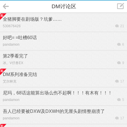
DM讨论区
全猪脚要在剧场版？坑爹……
530676426
21
好吧= =吐槽60话
pandamon
6
第2季看完了
冰。V仔兽EX
9
DM系列准备完结
艾尔林克
17
尼玛，68话这能算出场么伤不起啊！！！有木有！！！
pandamon
5
吾人已经要被DXW及DXWH的无厘头剧情整崩溃了
pandamon
17