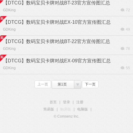
【DTCG】数码宝贝卡牌对战BT-23官方宣传图汇总
GDKing
72
【DTCG】数码宝贝卡牌对战EX-10官方宣传图汇总
GDKing
49
【DTCG】数码宝贝卡牌对战BT-22官方宣传图汇总
GDKing
76
【DTCG】数码宝贝卡牌对战EX-09官方宣传图汇总
GDKing
55
上一页
第1页
下一页
首页
|
登录
|
注册
简易版
|
触屏版
|
电脑版
|
© Comsenz Inc.