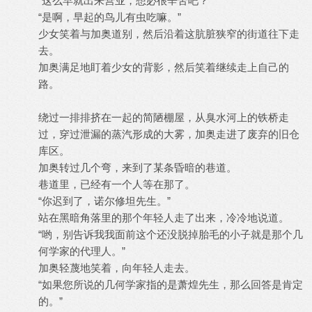
“这么早就出来营业，想必很辛苦吧？”
“是啊，早起的鸟儿有虫吃嘛。”
少女笑着与加奥道别，然后沿着这肮脏狭窄的街道往下走
去。
加奥满足地盯着少女的背影，然后笑着继续走上自己的
路。
绕过一排排挤在一起的简陋棚屋，从臭水河上的铁桥走
过，穿过泄漏的蒸汽形成的大雾，加奥走进了废弃的旧仓
库区。
加奥转过几个弯，来到了某条昏暗的巷道。
巷道里，已经有一个人等在那了。
“你迟到了，诺尔修坦先生。”
站在黑暗角落里的那个年轻人走了出来，冷冷地说道。
“哟，别告诉我我面前这个还没脱掉胎毛的小子就是那个几
何学家的代理人。”
加奥轻蔑地笑着，向年轻人走去。
“如果您所说的几何学家指的是萧煌先生，那么回答是肯定
的。”