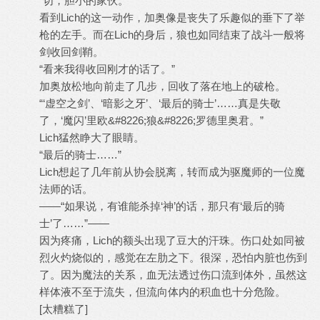
“切，胆小的家伙。”
看到Lich的这一动作，加奥像是丧失了乐趣似的垂下了举
枪的左手。而在Lich的身后，狼也如同结束了战斗一般将
剑收回剑鞘。
“看来我得收回刚才的话了。”
加奥放松地向前走了几步，回收了落在地上的破枪。
“‘虚空之剑’、‘暗影之牙’、‘最后的骑士’……真是失敬
了，‘魔闪’里欧&#8226;狼&#8226;罗德里奥君。”
Lich猛然睁大了眼睛。
“最后的骑士……”
Lich想起了几年前从协会脱离，转而成为驱魔师的一位魔
法师的话。
——“如果说，有谁能杀掉‘神’的话，那只有‘最后的骑
士’了……”——
因为疼痛，Lich的额头出现了豆大的汗珠。伤口处如同被
烈火灼烧似的，感觉在左肋之下。很深，恐怕内脏也伤到
了。因为魔法的关系，血无法透过伤口流到体外，虽然这
样体液不至于流失，但流向体内的积血也十分危险。
[太糟糕了]