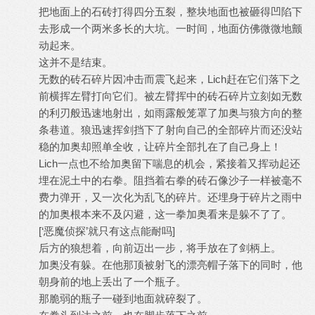
把地面上的石砖打得四分五裂，整块地面也被砸得凹陷下
去形成一个两米多长的大坑。一时间，地面仿佛微微地颤
动起来。
这并不是结束。
无数的砖石碎片因冲击而震飞起来，Lich赶在它们落下之
前横挥左臂打向它们。被左臂挥中的砖石碎片立刻如无数
的利刃般迅速地射出，如雨露般笼罩了加奥与狼方向的整
条巷道。狼迅速挥剑挡下了射向自己的全部碎片而还没站
稳的加奥却照单全收，让碎片全部扎在了自己身上！
Lich一点也不给加奥留下喘息的机会，紧接着又挥动起还
埋在泥土中的右拳。阻挡着右拳的砖石像沙子一样被毫不
费力弹开，又一次化为乱飞的碎片。还埋身于碎片之雨中
的加奥根本来不及闪避，这一拳加奥看来是躲不了了。
[‘恶魔侦探’就只有这点能耐吗]
后方的狼想着，向前迈出一步，将手放在了剑柄上。
加奥没有躲。在他那顶被射飞的漂亮帽子落下的同时，他
朝身前的地上丢出了一个瓶子。
那脆弱的瓶子一碰到地面就碎裂了。