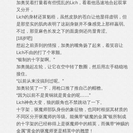
加奥笑着打量着有些慌乱的Lich，看着他迅速地合起双掌
又分开，
Lich的身材还算魁梧，虽然皮肤的苍白让他显得虚弱，但
是那坚实的肌肉表明了这副身躯并不像感觉上那样羸弱。
不过，那亚麻色长发之下的面庞倒还尚显青涩。
[18岁吧]
想起之前弄到的情报，加奥的嘴角扬了起来，着笑容让
Lich不由的打了个寒颤。
“银制的十字架啊。”
加奥抛起左轮，让它在空中转了数圈，然后用左手稳稳地
接住。
“以前从来没搞到过呢。”
加奥轻笑了一下，用枪口推了推自己的帽檐。
“因为以前不是黄铜就是黄金的呢……”
Lich神色大变，狼的眼角也不禁跳动了一下。
十字架，驱魔师部队身份的象征物，也同时根据其材质的
不同区分开驱魔师的等级。能佩带“破魔的金属”银所制成
的十字架的已经称得上是驱魔师中的精英，而佩带“神赐的
金属”黄金的驱魔师更是精英中的翘楚！