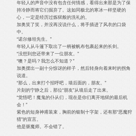
年轻人的声音中没有包含任何情感，看得出来那是为了保
持冷静而将它们掘弃了。这如同极北的寒冰一样坚硬的
心，一定是经历过炼狱般的洗礼的。
加奥笑了笑，并没再没说什么，将手插进了风衣的口袋
中。
“诺尔修坦先生。”
年轻人从斗篷下取出了一柄被帆布包裹起来的长剑。
“没想到您还带来了一位朋友。”
“噢？是吗？我怎么不知道？”
加奥摆出一副十分惊讶的样子，然后转身向着来时的拐角
说道。
“那么，出来打个招呼吧，墙后面的，朋友。”
片刻的宁静之后，那位“朋友”从墙后走了出来。
“觉悟吧！魔鬼的仆从们，现在是你们离开地狱的最后机
会！”
紫色的短身神甫装束，胸前的银制十字架，还有那“恶魔狩
猎”的宣言。
他是驱魔师。不会错了。