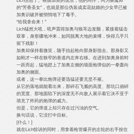
Lich愤怒了。根据加奥的说法，他的同伴，同为驱魔师
的“芳香圣女”，也就是那位伪装成卖花姑娘的少女早已被
加奥识破并被悄悄地下了毒手。
“给我拿命来！”
Lich猛然大吼，吼声震得加奥与狼耳边发颤，紧接着猛击
双掌，身形骤地冲来，如同脱离大地的束缚，快得几乎只
留下残影！
加奥却保持着微笑，随手抬起枪向那身影指去。那身影又
如刚才一样在狭窄的巷道内左奔右移。在进到加奥身前时
一跃而起，猛地蹬上了加奥左侧的墙面炮弹似的一拳轰向
加奥的侧面。
或者，这一拳比炮弹还要迅猛还要无坚不摧。
从它的落地就能看出来，那碎石飞溅的高度、那坑口崩碎
的宽度、那地面陷下的深度无不向敌人展示着它决不亚于
填充了炸药的炮弹的威力。
但是，它的弹道上却只存在过污浊的空气。
换句话说，它没打中目标。
[什么！]
就在Lich惊讶的同时，用拿着枪管爆开的左轮的右手按住