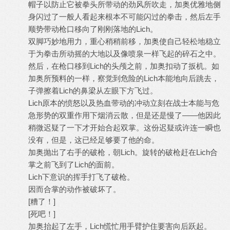
帽子以防止它被拳头所带动的劲风所吹走，加奥优雅地侧
身闪过了一般人看起来根本不可能闪过的拳击，然后左手
顺势带动枪口移向了刚刚落地的Lich。
双脚巧妙地用力，重心稍稍前移，加奥使自己轻松地稳立
于为拳击所动摇的大地以及像喷泉一样飞起的碎石之中。
然后，在枪口移到Lich的头颅之前，加奥扣动了扳机。如
加奥所预料的一样，察觉到危险的Lich本能地向后跳去，
子弹擦着Lich的鼻梁从左眼下方飞过。
Lich原本的愤怒以及热血带动的冲动立刻在战士本能与危
急形势的双重作用下烟消云散，但是还是慢了——他因此
稍微迟疑了一下才开始合起双掌。这份迟疑或许连一瞬也
没有，但是，这已经足够要了他的命。
加奥抛出了右手的破枪，朝Lich。旋转的破枪赶在Lich合
掌之前飞到了Lich的面前。
Lich下意识的挥手打飞了破枪。
因而合掌的动作被破坏了。
[糟了！]
[死吧！]
加奥抬起了左手，Lich慌忙用手臂护住要害向后跃起。