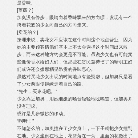
是香味。
[蔷薇？]
加奥没有停步，眼睛向着香味飘来的方向瞟，发现有一个
挎着花篮的少女向自己的方向走来。
[卖花的？]
按理来说，卖花女不应该在这个时间这个地点营业，因为
她的主要顾客情侣们基本上不太会选择这个时间出来散
步，而来这种地方约会更是不可能。虽说少女也有可能卖
些廉价香水给妇人们，但那些在贫民窟待惯了的精明主妇
们或许还会嫌那稍显昂贵的香味恶心。
虽然对买花少女出现的时间地点有些疑虑，但加奥只是看
了少女两眼便继续走着自己的路。
“先生，买束花吧。”
少女靠近加奥，用她细嫩的嗓音轻轻地吆喝道，但加奥并
没有理睬。
或许是几步微妙的移动。
“啊呀！”
不知怎么的，加奥撞在了少女身上，一下子就把少女撞到
在地。少女坐倒在地上，花篮落在一旁，里面的花撒出了