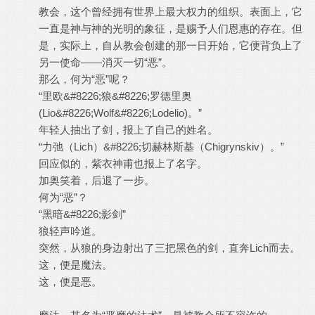
教会，这个曾经拥有世界上最大权力的组织。表面上，它
一直是神与神的光明的象征，是赐予人们恩惠的存在。但
是，实际上，自从教会创建的那一日开始，它便背负上了
另一使命——消灭一切“恶”。
那么，何为“恶”呢？
“里欧&#8226;狼&#8226;罗德里奥
(Lio&#8226;Wolf&#8226;Lodelio)。”
年轻人抽出了剑，报上了自己的姓名。
“力弛（Lich）&#8226;切赫林斯基（Chigrynskiv）。”
回应似的，紫衣神甫也报上了名字。
加奥笑着，后退了一步。
何为“恶”？
“黑暗&#8226;影剑”
狼轻声吟道。
突然，从狼的身边射出了三把黑色的剑，直奔Lich而去。
这，便是魔法。
这，便是恶。