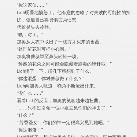
“你这家伙……”
Lich明显地愤怒了。他有意的忽略了对失败的可能性的担
忧，强迫自己将畏惧变为愤怒。
代价是失去冷静。
“噢，对了。”
加奥从大衣中取出了一枝方才买来的蔷薇。
“处理鲜花时可样小心啊。”
加奥将蔷薇举至鼻头轻轻一嗅。
“鲜嫩的花朵之间可能会隐藏着剧毒的蜂针哦。”
Lich愣了一下，瞳孔下移想到了什么。
“你这混蛋，你对蔷薇做了什么？”
Lich向加奥大吼道，额角不断流出汗来。
“没什么……”
看着Lich的反应，加奥的笑容越来越扭曲。
“……只不过引领一位小姐去见你们的神去了。”
“什么？”
“‘芳香圣女’，你们的神一定很高兴见到她吧。”
“你这混蛋！”