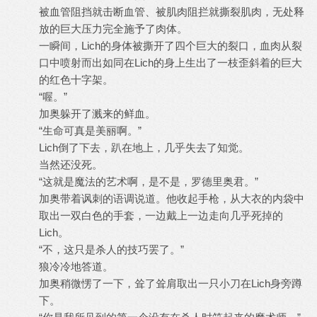
被血管阻挡就击断血管、被肌肉阻拦就撕裂肌肉，无处释
放的巨大压力完全施予了肉体。
一瞬间，Lich的身体被撕开了四个巨大的裂口，血肉从裂
口中喷射而出如同在Lich的身上生出了一枝歪斜着的巨大
的红色十字架。
“喔。”
加奥躲开了溅来的鲜血。
“生命可真是美丽啊。”
Lich倒了下去，趴在地上，几乎失去了知觉。
当然还没死。
“这就是魔法的艺术啊，是不是，罗德里奥君。”
加奥带着讽刺的语调说道。他收起手枪，从大衣的内袋中
取出一双白色的手套，一边戴上一边走向几乎死掉的
Lich。
“不，这只是杀人的技巧罢了。”
狼冷冷地答道。
加奥稍微愣了一下，耸了耸肩取出一只小刀在Lich身旁蹲
下。