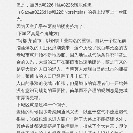
但是，加奥&#8226;H&#8226;诺尔修坦
（Gao&#8226;H&#8226;Norshtein）的身上没落上一丝阳
光。
因为天空几乎被两侧的楼房挤垮了。
[下城区真是个鬼地方]
“钢都”莱茵市，以钢铁工业闻名的重镇。自从一个世纪前
汹涌爆发的工业化浪潮袭来，这个历经了数百年沧桑的古
老城市就开始不断地膨胀。因为地理及气候条件都非常适
合的关系，大量的工厂在莱茵市迅速地建起，随之而来的
是更大量的人口的涌入。当莱茵人发现自己的城市的拥挤
时，莱茵市的人口已经翻了几十倍了。
人口的暴涨迫使城市扩张，但是城市的管理者们一开始并
没有意识到规划的重要性。简单而不合理的规划总是把城
市弄得更糟。
下城区就是这样一个例子。
盖楼的时候很少考虑到通风采光，以至于空气不流通湿气
很重，光线也难以进入窗户；除了大路上不能搭建以外，
其他各处都随意搭起了砖墙棚屋，搞成了个大迷宫，即使