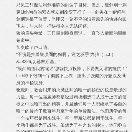
只见三只魔法利剑准确的到达了目标。但是，魔剑刚一刺
穿Lich胸前的紫衣就立刻改变了样子——剑尖在一瞬间与
剑柄调换了位置，当即又一刻不停的沿着原先的轨迹向回
飞去，与来时一样快得令人无法闪避。
狼的眉头稍皱，三只黑剑擦身而过，一直飞入后面的黑暗
巷道中。
加奥吹了声口哨。
“不愧是挂着银项圈的狗啊，‘逆之驱手’力驰（Lich）
&#8226;切赫林斯基。”
“既然知道我的‘谕名’那就快点投降，不要做无谓的抵抗！”
Lich取下银制十字架脱下上衣，露出了强健的身躯以及满
身的神秘纹身。
驱魔师，教会用来消灭魔法师的唯一的秘密的也是最强的
力量。每一位驱魔师都是经过精挑细选而从成千上万的信
徒之中脱颖而出的精英，并且他们每一人都继承了各自的
唯一的传承了数百年乃至千年的单传魔法。他们所学的每
一个技巧都是用来战斗、每一型魔法都是用于战斗、每一
个动作都是为了战斗。虽然为了神之名的纯洁，他们称自