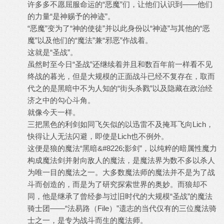
许多多不愿屈服命运的“恶魔”们，让他们认识到——他们
的力量“是神赐予的神迹”。
“恶魔”变为了“神的使徒”并以此身份以“神迹”与其他的“恶
魔”以及他们的“魔法”兼“邪恶”作战着。
这就是“圣战”。
虽然时至今日“圣战”还继续着并且和数百年前一样看不见
终战的暮光，但是大规模的正面战斗已经不复存在，取而
代之的是黑暗中不为人知的“街头杀戮”以及隐藏在政治经
济之中的勾心斗角。
就像今天一样。
三把黑色的利剑如同飞矢似的以迅雷不及掩耳飞向Lich，
快得让人无法闪避，即使是Lich也不例外。
这便是狼的魔法“黑暗&#8226;影剑”，以纯粹的暗属性魔力
构成魔法剑并射向敌人的魔法，是魔法界为数不多以杀人
为唯一目的魔法之一。大多数魔法师的魔法并不是为了战
斗而创造的，而是为了研究探索世界的奥妙。而狼却不
同，他是继承了曾经参与过旧时代的大规模“圣战”的魔法
骑士团——“法易路（File）”遗志的当代仅有的三位魔法骑
士之一，是专为战斗而生的魔法师。