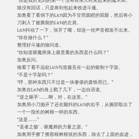
“你是我所见到的第一个没有在杀人时笑起来的魔术师。”
狼没有回话，只是将剑包起来收进斗篷。
加奥看了看倒下的Lich因为不甘而圆瞪的双眼，然后将小
刀刺入了被撕裂的Lich的左肩。
Lich抖动了一下，张开了嘴，却连一丝声音都发不出来。
“你在做什么？”
整理好斗篷的狼问道。
“你知道驱魔师身上最贵重的东西是什么吗？”
加奥反问。
狼看了看不远处Lich与道服丢在一起的银制十字架。
“不是十字架吗？”
“哼，那种东西只不过是一块奢侈的废铁而已。”
加奥在Lich的身上戳了几下，一边自语道。
“‘逆之驱手’……啊，对，在这里。”
加奥用小刀抛开了还在颤抖的Lich的右手，从腕部取出了
一个一指长的树根一样的东西。
“这是……”
“‘圣者之骸’，驱魔师的力量之源。”
加奥用手擦了擦那根树根状的东西，除去了上面的血迹，