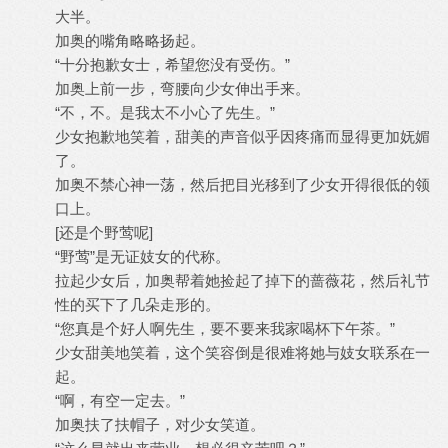
大半。
加奥的嘴角略略扬起。
“十分抱歉女士，希望您没有受伤。”
加奥上前一步，弯腰向少女伸出手来。
“不，不。是我太不小心了先生。”
少女抱歉地笑着，甜美的声音似乎因疼痛而显得更加妩媚
了。
加奥不禁心神一荡，然后把目光移到了少女开得很低的领
口上。
[还是个野莺呢]
“野莺”是无证妓女的代称。
拉起少女后，加奥帮着她捡起了掉下的蔷薇花，然后礼节
性的买下了几朵走形的。
“您真是个好人啊先生，要不要来我家喝杯下午茶。”
少女甜美地笑着，这个笑容倒是很难将她与妓女联系在一
起。
“啊，有空一定去。”
加奥扶了扶帽子，对少女笑道。