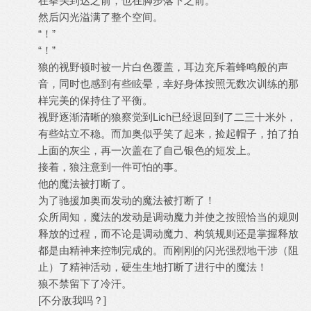
在拳头到达之前，也在脚步落下之前。
然后闪光溢满了整个空间。
“！”
“！”
狼的视野顿时被一片白色覆盖，耳边充斥着蜂鸣般的声
音，同时也感到有些眩晕，幸好身体按照无数次训练的那
样完美的保持住了平衡。
视野逐渐清晰的狼察觉到Lich已经退回到了二三十米外，
有些站立不稳。而加奥似乎笑了起来，捡起帽子，拍了拍
上面的灰尘，再一次盖在了自己银色的短发上。
接着，狼注意到一件可怕的事。
他的魔法被打断了。
为了驰援加奥而发动的魔法被打断了！
众所周知，魔法的发动是调动魔力并使之按照恰当的规则
释放的过程，而不论是调动魔力、构筑规则还是掌握释放
都是由精神来控制完成的。而刚刚的闪光强烈地干涉（阻
止）了精神活动，硬生生地打断了进行中的魔法！
狼不禁留下了冷汗。
[不分敌我吗？]