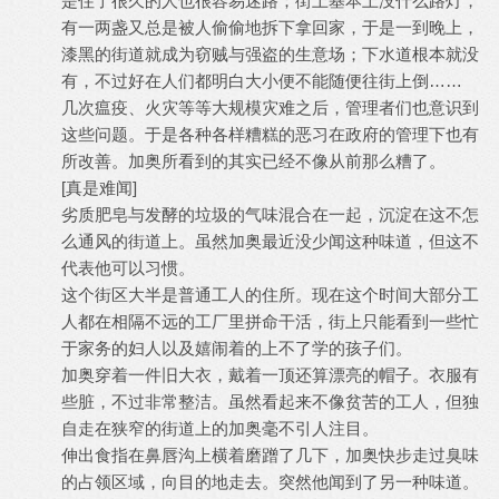
是住了很久的人也很容易迷路；街上基本上没什么路灯，
有一两盏又总是被人偷偷地拆下拿回家，于是一到晚上，
漆黑的街道就成为窃贼与强盗的生意场；下水道根本就没
有，不过好在人们都明白大小便不能随便往街上倒……
几次瘟疫、火灾等等大规模灾难之后，管理者们也意识到
这些问题。于是各种各样糟糕的恶习在政府的管理下也有
所改善。加奥所看到的其实已经不像从前那么糟了。
[真是难闻]
劣质肥皂与发酵的垃圾的气味混合在一起，沉淀在这不怎
么通风的街道上。虽然加奥最近没少闻这种味道，但这不
代表他可以习惯。
这个街区大半是普通工人的住所。现在这个时间大部分工
人都在相隔不远的工厂里拼命干活，街上只能看到一些忙
于家务的妇人以及嬉闹着的上不了学的孩子们。
加奥穿着一件旧大衣，戴着一顶还算漂亮的帽子。衣服有
些脏，不过非常整洁。虽然看起来不像贫苦的工人，但独
自走在狭窄的街道上的加奥毫不引人注目。
伸出食指在鼻唇沟上横着磨蹭了几下，加奥快步走过臭味
的占领区域，向目的地走去。突然他闻到了另一种味道。