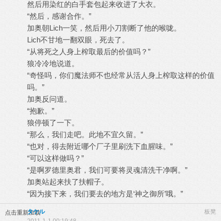
然后用染红的白手套包起来收进了大衣。
“然后，感谢合作。”
加奥朝Lich一笑，然后用小刀割断了他的喉咙。
Lich不甘地一翻双眼，死去了。
“从将死之人身上榨取最后的价值吗？”
狼冷冷地说道。
“奇怪吗，你们魔法师不也经常从活人身上榨取这样的价值
吗。”
加奥反问道。
“抱歉。”
狼停顿了一下。
“那么，我们走吧。此地不宜久留。”
“也对，得去附近哪个厂子里刷洗下血腥味。”
“可以这样做吗？”
“是啊罗德里奥君，我们可要将灵魂清洗干净啊。”
加奥站起来扶了扶帽子。
“因为接下来，我们要去的地方是‘神之御所’哦。”
タケル
板凳
点击重新加载