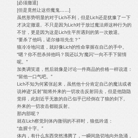
[必须撤退]
[但是竟然让这些魔鬼……]
虽然形势明显的对于Lich不利，但是Lich还是犹豫了一下
才决定撤退。不只是因为Lich对于放过魔法师这种行为的
不甘，更是因为这是Lich生平所遇到的第一次败退。
“要杀了他吗，诺尔修坦先生？”
狼冷冷地问道，就好像Lich的性命掌握在自己的手中。
“嗯？你不想杀掉他吗？我还以为‘魔闪’一向不手下留情
呢。”
加奥调笑道，然后就像是讨论一件商品的价格一样说道：
“留他一口气吧。”
Lich不知为何紧张起来，虽然他十分肯定自己的魔法或者
说神迹“反射”能将外来的一切攻击反射回去，但是他隐隐
觉得，此刻近乎无敌的自己似乎已经倒在了狼的剑下。
外来的一切攻击都能反射。
那内部呢？
就在Lich察觉到体内微弱的不祥时，狼低吟道：
“血腥十字。”
体内，有什么东西突然沸腾了，一瞬间急切地向外急涌，