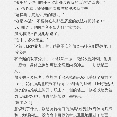
“没用的，你们的任何攻击都会被我的‘反射’送回去。”
Lich低吟着，缓缓地向着狼与加奥移动过来。
“这样啊，真是讨厌的魔法。”
“这是‘神迹’，不要将它与那些恶魔的妖法相提并论！”
Lich吼道，他的声音不知为何非常洪亮。
加奥和狼不自觉地后退了。
“看来，多说无益。”
说着，Lich猛地击掌，感到不安的加奥与狼立刻迅速地向
后退去。
将合起的双掌分开，Lich猛然一振，突然发起冲刺。他脚
一蹬地，身体立刻如离弦之箭般向前冲去，一步就是五
米。
加奥来不及思考，立刻左手出枪指向已经几乎到了身前的
Lich。就在加奥意识到不能向Lich射击的时候，Lich突然从
加奥的瞄准线上闪开，跃上了一侧的墙上，接着以墙为着
力点猛蹬双脚，直直地朝加奥一拳挥来。
[难道说！]
意识到了什么，刚想调转枪口的加奥强行控制身体向后滚
翻，勉强闪过。没有命中目标的拳头重重地砸进了地面，