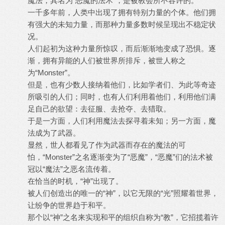
魔法，其名为“恶魔的法术”，是被教会所不容许的。
一千多年前，人类中出现了拥有特别力量的个体。他们拥
有强大的未知力量，而那种力量多数时候呈现出不稳定状
况。
人们起初为这种力量所惊叹，而后渐渐地变成了恐惧。逐
渐，拥有异能的人们被世界所排斥，被世人称之
为“Monster”。
但是，也有少数人接纳着他们，比如学者们、为此等奇迹
所吸引的人们；同时，也有人们利用着他们，利用他们满
足自己的欲望：去征服、去抢夺、去猎取。
于是一方面，人们利用魔法去探寻着未知；另一方面，魔
法成为了武器。
显然，世人都看见了作为武器而存在的魔法的可
怕，“Monster”之名逐渐变为了“恶魔”，“恶魔”们的法术被
冠以“魔法”之恶名流传着。
在恰当的时机，“神”出现了。
被人们创造出的唯一的“神”，以它无限的“光”照耀着世界，
让纷争的世界趋于和平。
那个以“神”之名来实现和平的组织自称为“教”，它招揽着许