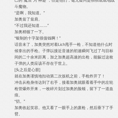
己的“魔法”为“神迹”，但是他们，毫无疑问是彻彻底底地战
斗魔物。
“是啊，我知道。”
加奥耸了耸肩。
“不过我还知道……”
加奥稍顿了一下。
“银制的十字架很值钱啊！”
话音未了，加奥突然对着Lich甩手一枪，不知道他什么时
候拿出的手枪。子弹以接近音速的初速瞬间飞过了与目标
间的二十余米距离，加之加奥超高速的出枪，能躲过这枚
子弹的人类应该不存在于世上。
[头之后是心脏]
就在加奥谨慎地扣动第二次扳机之前，手枪炸开了！
冲击从枪身传达到了右手，接着加奥就眼看着手中的左轮
枪管爆炸开来，一枚碎片划过加奥的脸颊，留下了一道血
痕。
“切。”
加奥收起笑容。他又看了一眼手上的废枪，然后垂下了手
臂。