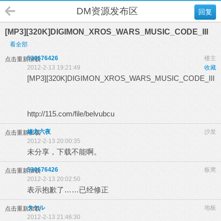
DM资源发布区
回复
[MP3][320K]DIGIMON_XROS_WARS_MUSIC_CODE_III
看全部
530676426
楼主
点击重新加载
2012-2-13 19:21:49
收藏
[MP3][320K]DIGIMON_XROS_WARS_MUSIC_CODE_III
http://115.com/file/belvubcu
緒方六夜
沙发
点击重新加载
2012-2-13 20:00:35
未分享，下载不能啊。
530676426
板凳
点击重新加载
2012-2-13 20:02:50
表示抱歉了……已经修正
タケル
地板
点击重新加载
2012-2-13 21:46:30