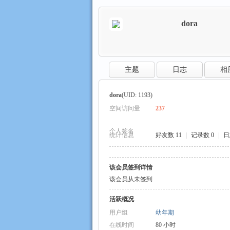
dora
数
›
›
主题
日志
相
dora
(UID: 1193)
空间访问量
237
个人签名
统计信息
好友数 11
|
记录数 0
|
日
码
该会员签到详情
该会员从未签到
活跃概况
用户组
幼年期
在线时间
80 小时